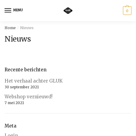
Skip
Skip
to
to
MENU
0
navigation
content
Home
Nieuws
/
Nieuws
Recente berichten
Het verhaal achter GLUK
30 september 2021
Webshop vernieuwd!
7 mei 2021
Meta
Login