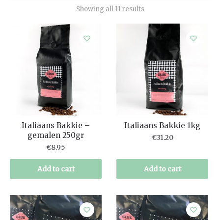
Showing all 11 results
Italiaans Bakkie –
Italiaans Bakkie 1kg
gemalen 250gr
€
31.20
€
8.95
Add to cart
Add to cart