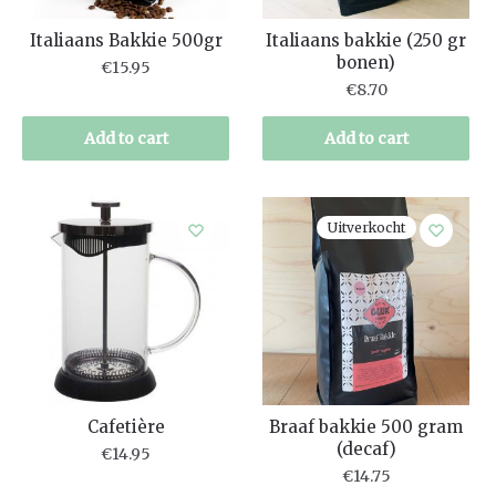
Italiaans Bakkie 500gr
Italiaans bakkie (250 gr
bonen)
€
15.95
€
8.70
Add to cart
Add to cart
Uitverkocht
Cafetière
Braaf bakkie 500 gram
(decaf)
€
14.95
€
14.75