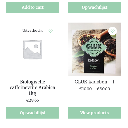
Add to cart
Op wachtlijst
Uitverkocht
Biologische
GLUK kadobon – I
caffeinevrije Arabica
€
10.00
–
€
50.00
1kg
€
29.65
Op wachtlijst
View products