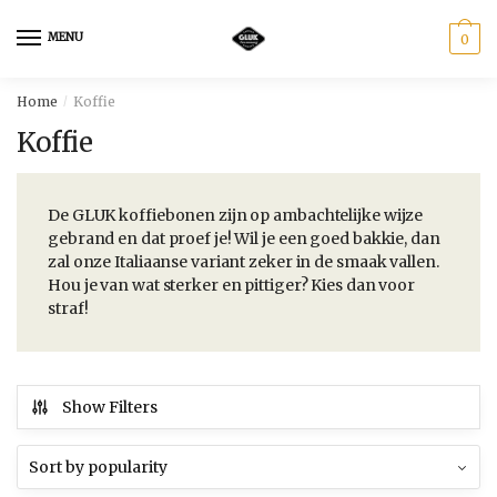
Skip
Skip
to
to
MENU
0
navigation
content
Home
Koffie
/
Koffie
De GLUK koffiebonen zijn op ambachtelijke wijze
gebrand en dat proef je! Wil je een goed bakkie, dan
zal onze Italiaanse variant zeker in de smaak vallen.
Hou je van wat sterker en pittiger? Kies dan voor
straf!
Show Filters