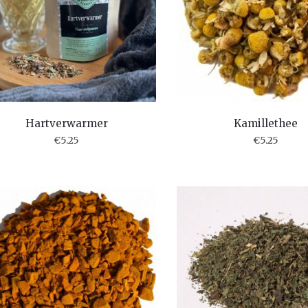
Hartverwarmer
Kamillethee
€
5.25
€
5.25