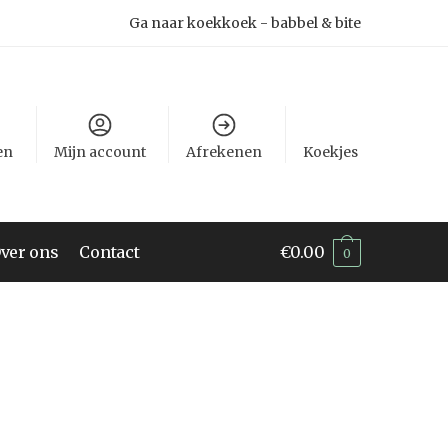
Ga naar koekkoek - babbel & bite
en
Mijn account
Afrekenen
Koekjes
ver ons
Contact
€
0.00
0