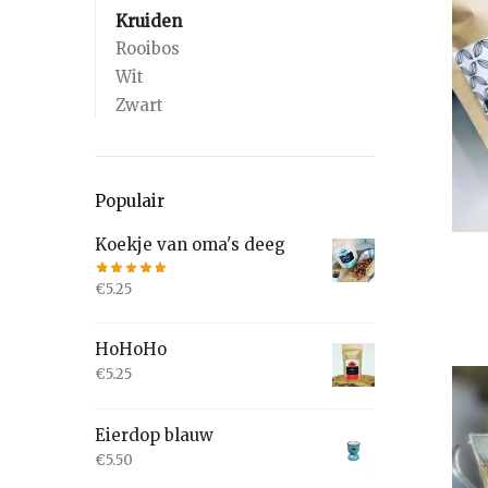
Kruiden
Rooibos
Wit
Zwart
Populair
Koekje van oma's deeg
€
5.25
HoHoHo
€
5.25
Eierdop blauw
€
5.50