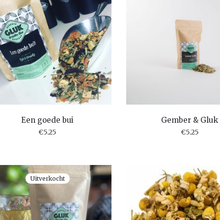
Een goede bui
Gember & Gluk
€
5.25
€
5.25
Uitverkocht