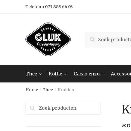
Skip
Skip
Telefoon 073 888 66 03
to
to
navigation
content
Search
Search
for:
Thee
Koffie
Cacao enzo
Accessoi
Home
Thee
Kruiden
/
/
Zoeken
K
naar: