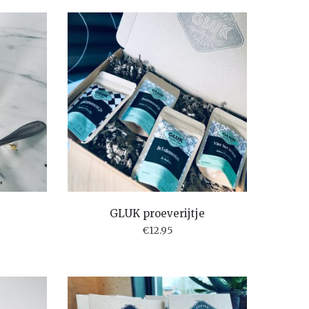
GLUK proeverijtje
€
12.95