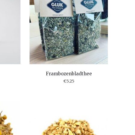
Frambozenbladthee
€
5.25