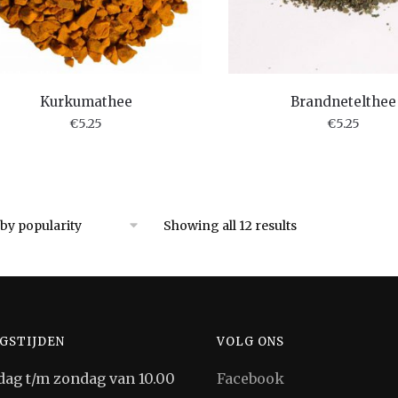
Kurkumathee
Brandnetelthee
€
5.25
€
5.25
Showing all 12 results
GSTIJDEN
VOLG ONS
ag t/m zondag van 10.00
Facebook