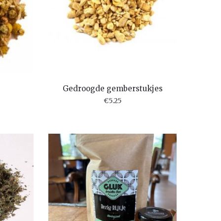
Gedroogde gemberstukjes
€
5.25