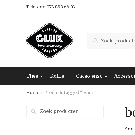
Skip
Skip
Telefoon 073 888 66 03
to
to
navigation
content
Search
Search
for:
Thee
Koffie
Cacao enzo
Accessoi
Home
Products tagged “boost”
/
Zoeken
b
naar: