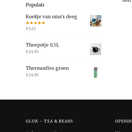
Populair
Koekje van oma's deeg
€
5.25
Theepotje 0,5L
€
24.95
Thermosfles groen
€
24.95
GLUK – TEA & BEANS
OPENIN