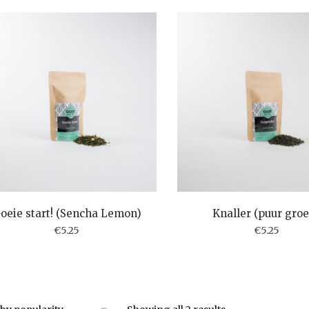
oeie start! (Sencha Lemon)
Knaller (puur gro
€
5.25
€
5.25