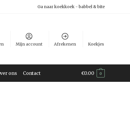
Ga naar koekkoek - babbel & bite
en
Mijn account
Afrekenen
Koekjes
ver ons
Contact
€
0.00
0