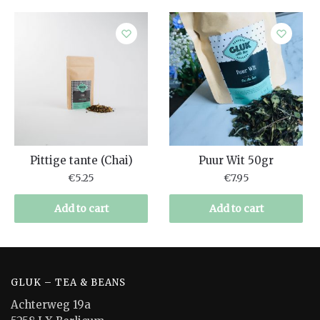
Pittige tante (Chai)
Puur Wit 50gr
€
5.25
€
7.95
Add to cart
Add to cart
GLUK – TEA & BEANS
Achterweg 19a