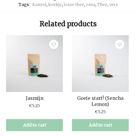
Tags:
Kaneel
,
koekje
,
losse thee
,
oma
,
Thee
,
vers
Related products
Jasmijn
Goeie start! (Sencha
Lemon)
€
5.25
€
5.25
Add to cart
Add to cart