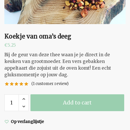
Koekje van oma’s deeg
€
5.25
Bij de geur van deze thee waan je je direct in de
keuken van grootmoeder. Een vers gebakken
appeltaart die zojuist uit de oven komt! Een echt
gluksmomentje op jouw dag.
(
1
customer review)
Koekje
Add to cart
van
oma's
deeg
Op verlanglijstje
quantity