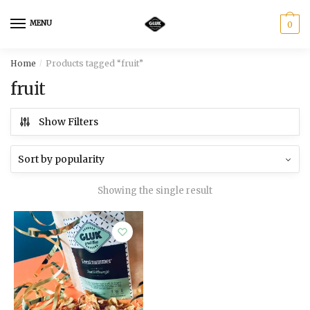
Skip
Skip
to
to
MENU
0
navigation
content
Home
Products tagged “fruit”
/
fruit
Show Filters
Showing the single result