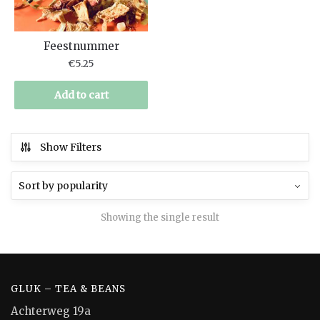
Feestnummer
€
5.25
Add to cart
Show Filters
Showing the single result
GLUK – TEA & BEANS
Achterweg 19a