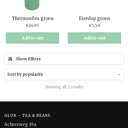
Thermosfles groen
Eierdop groen
€
24.95
€
5.50
Add to cart
Add to cart
Show Filters
Showing all 2 results
GLUK – TEA & BEANS
Achterweg 19a