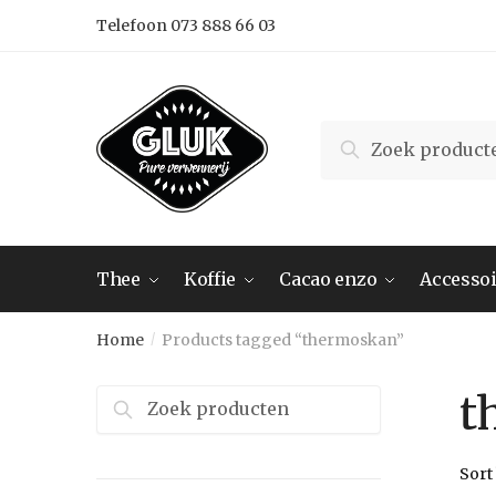
Skip
Skip
Telefoon 073 888 66 03
to
to
navigation
content
Search
Search
for:
Thee
Koffie
Cacao enzo
Accessoi
Home
Products tagged “thermoskan”
/
Zoeken
t
naar: