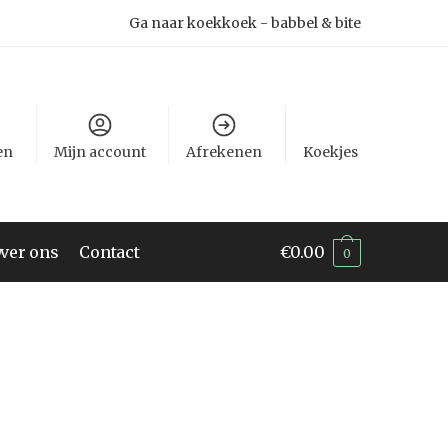
Ga naar koekkoek - babbel & bite
en
Mijn account
Afrekenen
Koekjes
ver ons
Contact
€
0.00
0