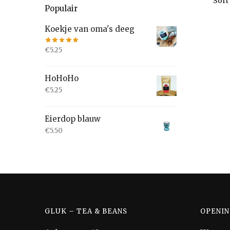
Populair
Koekje van oma's deeg
€
5.25
HoHoHo
€
5.25
Eierdop blauw
€
5.50
GLUK – TEA & BEANS
OPENIN