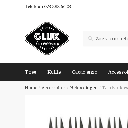
Skip
Skip
Telefoon 073 888 66 03
to
to
navigation
content
Search
Search
for:
Thee
Koffie
Cacao enzo
Accessoi
Home
Accessoires
Hebbedingen
Taartvorkjes
/
/
/