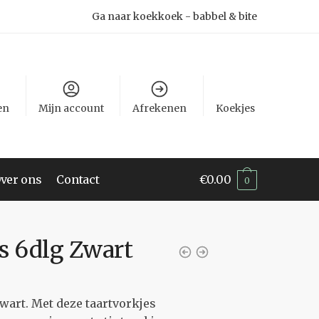
Ga naar koekkoek - babbel & bite
en
Mijn account
Afrekenen
Koekjes
ver ons
Contact
€
0.00
0
s 6dlg Zwart
wart. Met deze taartvorkjes