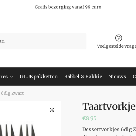
Gratis bezorging vanaf 99 euro
Veelgestelde vrag
res
GLUKpakketten
Babbel & Bakkie
Nieuws
O
 6dlg Zwart
Taartvorkje
€
8.95
Dessertvorkjes 6dlg Z