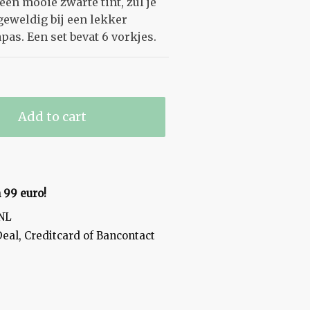
 een mooie zwarte tint, zul je
geweldig bij een lekker
apas. Een set bevat 6 vorkjes.
Add to cart
 99 euro!
tNL
Deal, Creditcard of Bancontact