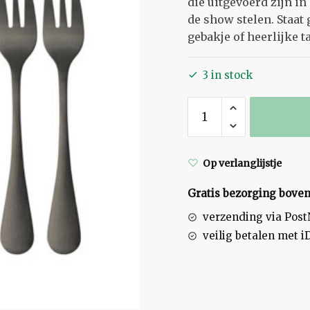
die uitgevoerd zijn in
de show stelen. Staat 
gebakje of heerlijke t
3 in stock
Taartvorkjes
6dlg
Zwart
quantity
Op verlanglijstje
Gratis bezorging boven
verzending via Pos
veilig betalen met i