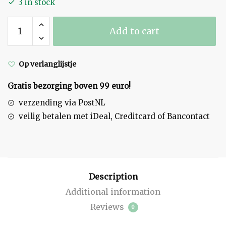
3 in stock
Cabanaz
Add to cart
Espresso
kopje
quantity
Op verlanglijstje
Gratis bezorging boven 99 euro!
verzending via PostNL
veilig betalen met iDeal, Creditcard of Bancontact
Description
Additional information
Reviews
0