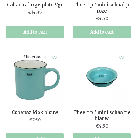
Cabanaz large plate Vgr
Thee tip / mini schaaltje
roze
€
14.95
€
4.50
Add to cart
Add to cart
Uitverkocht
Cabanaz Mok blauw
Thee tip / mini schaaltje
blauw
€
7.50
€
4.50