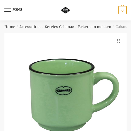
Skip
Skip
to
to
MENU
0
navigation
content
Home
Accessoires
Servies Cabanaz
Bekers en mokken
Cabanaz 
/
/
/
/