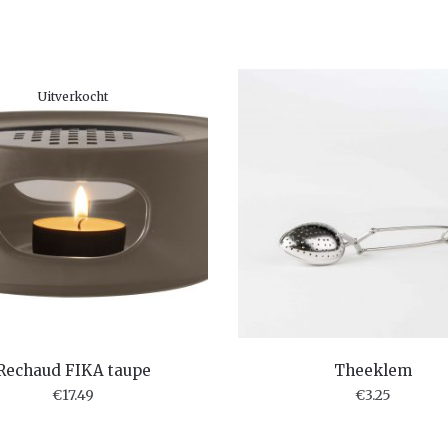
Uitverkocht
Rechaud FIKA taupe
Theeklem
€
17.49
€
3.25