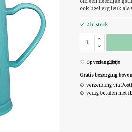
om een heerlijke ijsth
ook heel erg leuk als 
2 in stock
Kan
/
karaf
blauw
Op verlanglijstje
quantity
Gratis bezorging boven
verzending via Pos
veilig betalen met i