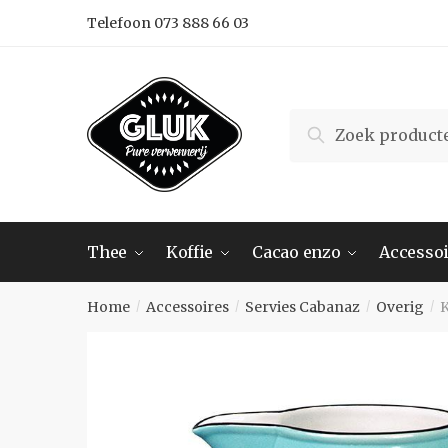
Skip
Skip
Telefoon 073 888 66 03
to
to
navigation
content
Search
Search
for:
Thee
Koffie
Cacao enzo
Accessoi
Home
Accessoires
Servies Cabanaz
Overig
K
/
/
/
/