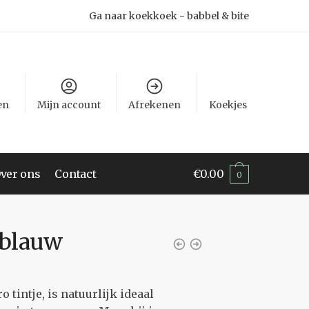
Ga naar koekkoek - babbel & bite
en
Mijn account
Afrekenen
Koekjes
ver ons
Contact
€
0.00
0
 blauw
 tintje, is natuurlijk ideaal