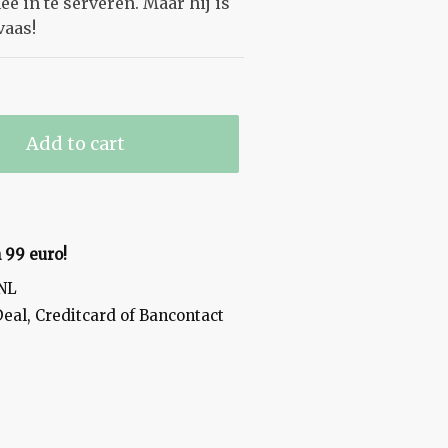
ee in te serveren. Maar hij is
vaas!
Add to cart
 99 euro!
tNL
Deal, Creditcard of Bancontact