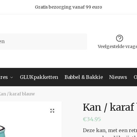
Gratis bezorging vanaf 99 euro
Veelgestelde vrag
res
GLUKpakketten
Babbel & Bakkie
Nieuws
O
an / karaf blauw
Kan / karaf
€
34.95
Deze kan, met een retro