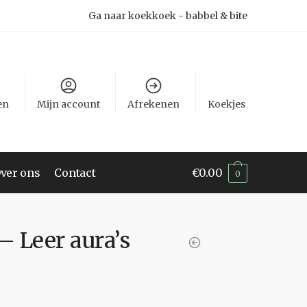
Ga naar koekkoek - babbel & bite
en
Mijn account
Afrekenen
Koekjes
ver ons
Contact
€
0.00
0
– Leer aura’s