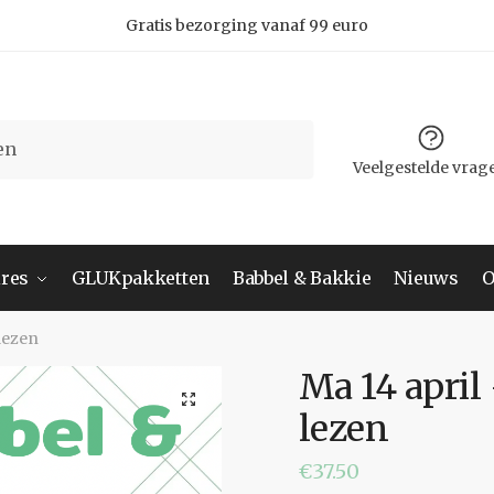
Gratis bezorging vanaf 99 euro
Veelgestelde vrag
res
GLUKpakketten
Babbel & Bakkie
Nieuws
O
 lezen
Ma 14 april 
lezen
€
37.50