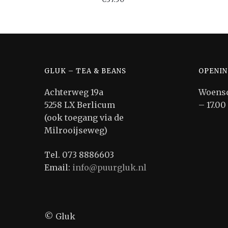
GLUK – TEA & BEANS
OPENIN
Achterweg 19a
Woensd
5258 LX Berlicum
– 17.00
(ook toegang via de
Milrooijseweg)
Tel. 073 8886603
Email:
info@puurgluk.nl
© Gluk