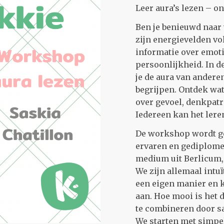
Leer aura’s lezen – on
Ben je benieuwd naar w
zijn energievelden vo
informatie over emoti
persoonlijkheid. In d
je de aura van andere
begrijpen. Ontdek wa
over gevoel, denkpat
Iedereen kan het leren
De workshop wordt ge
ervaren en gediplom
medium uit Berlicum, 
We zijn allemaal intuït
een eigen manier en 
aan. Hoe mooi is het 
te combineren door s
We starten met simpel