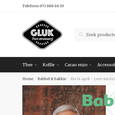
Skip
Skip
Telefoon 073 888 66 03
to
to
navigation
content
Search
Search
for:
Thee
Koffie
Cacao enzo
Accessoi
Home
Babbel & bakkie
Ma 14 april – Leer aura’s
/
/