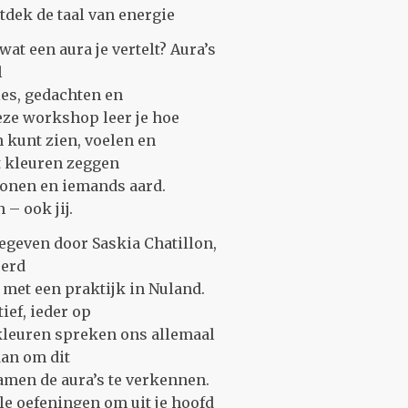
tdek de taal van energie
at een aura je vertelt? Aura’s
l
es, gedachten en
eze workshop leer je hoe
n kunt zien, voelen en
t kleuren zeggen
ronen en iemands aard.
 – ook jij.
geven door Saskia Chatillon,
eerd
met een praktijk in Nuland.
ief, ieder op
kleuren spreken ons allemaal
dan om dit
amen de aura’s te verkennen.
e oefeningen om uit je hoofd