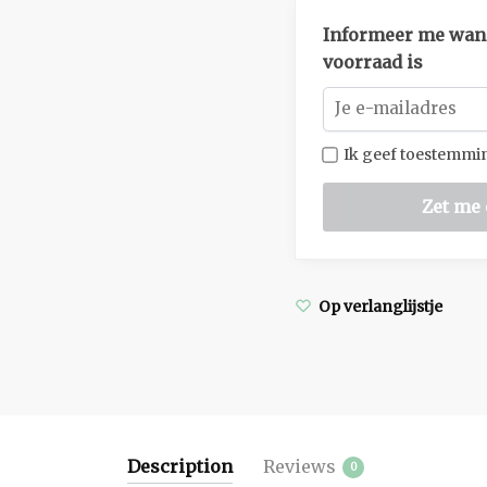
Informeer me wann
voorraad is
Ik geef toestemmin
Op verlanglijstje
Description
Reviews
0