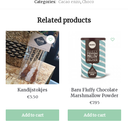
Categories:
Cacao enzo
,
Choco
Related products
Kandijstokjes
Baru Fluffy Chocolate
Marshmallow Powder
€
5.50
€
7.95
Add to cart
Add to cart