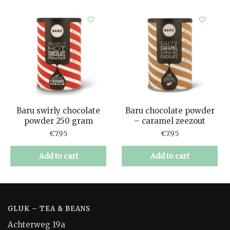
Baru swirly chocolate
Baru chocolate powder
powder 250 gram
– caramel zeezout
€
7.95
€
7.95
Add to cart
Add to cart
GLUK – TEA & BEANS
Achterweg 19a