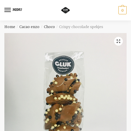
Skip
Skip
to
to
MENU
0
navigation
content
Home
Cacao enzo
Choco
Crispy chocolade spekjes
/
/
/