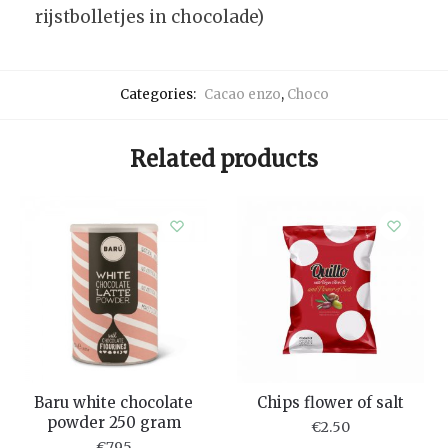
rijstbolletjes in chocolade)
Categories:
Cacao enzo
,
Choco
Related products
Baru white chocolate
Chips flower of salt
powder 250 gram
€
2.50
€
7.95