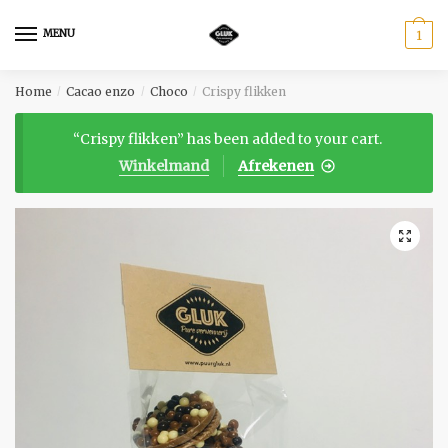
Skip
Skip
to
to
MENU
1
navigation
content
Home
Cacao enzo
Choco
Crispy flikken
/
/
/
“Crispy flikken” has been added to your cart.
Winkelmand
Afrekenen