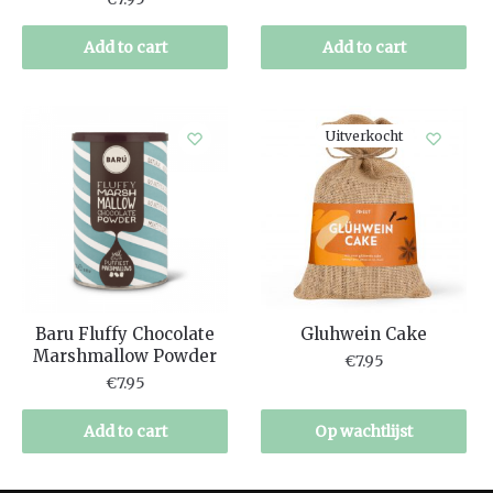
Add to cart
Add to cart
Uitverkocht
Baru Fluffy Chocolate
Gluhwein Cake
Marshmallow Powder
€
7.95
€
7.95
Add to cart
Op wachtlijst