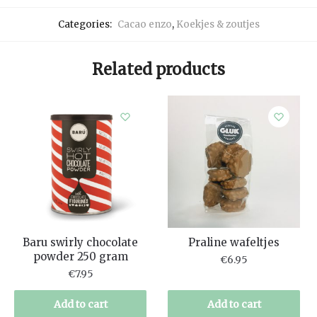
Categories:
Cacao enzo
,
Koekjes & zoutjes
Related products
Baru swirly chocolate
Praline wafeltjes
powder 250 gram
€
6.95
€
7.95
Add to cart
Add to cart