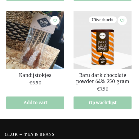
Uitverkocht
Kandijstokjes
Baru dark chocolate
powder 64% 250 gram
€
5.50
€
7.50
Add to cart
Op wachtlijst
GLUK – TEA & BEANS