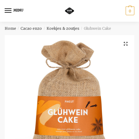
Skip
Skip
to
to
MENU
0
navigation
content
Home
Cacao enzo
Koekjes & zoutjes
Gluhwein Cake
/
/
/