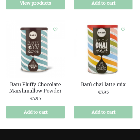
View products
Add to cart
Baru Fluffy Chocolate
Barú chai latte mix
Marshmallow Powder
€
7.95
€
7.95
Add to cart
Add to cart