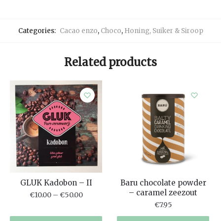
Categories:
Cacao enzo
,
Choco
,
Honing, Suiker & Siroop
Related products
GLUK Kadobon – II
Baru chocolate powder
– caramel zeezout
€
10.00
–
€
50.00
€
7.95