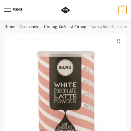
Skip
Skip
to
to
MENU
0
navigation
content
Home
Cacao enzo
Honing, Suiker & Siroop
Baru white chocolate 
/
/
/