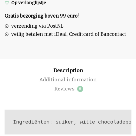
Op verlanglijstje
250
gram
Gratis bezorging boven 99 euro!
quantity
verzending via PostNL
veilig betalen met iDeal, Creditcard of Bancontact
Description
Additional information
Reviews
0
Ingrediënten: suiker, witte chocoladepoe