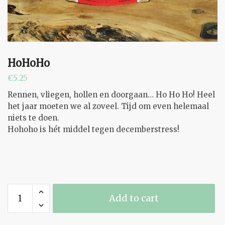
HoHoHo
€
5.25
Rennen, vliegen, hollen en doorgaan… Ho Ho Ho! Heel
het jaar moeten we al zoveel. Tijd om even helemaal
niets te doen.
Hohoho is hét middel tegen decemberstress!
HoHoHo
Add to cart
quantity