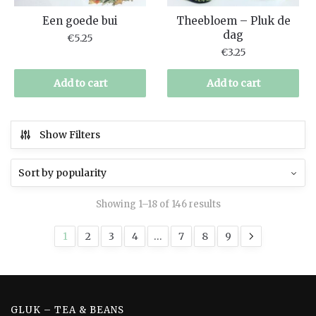
Een goede bui
Theebloem – Pluk de
dag
€
5.25
€
3.25
Add to cart
Add to cart
Show Filters
Showing 1–18 of 146 results
1
2
3
4
…
7
8
9
GLUK – TEA & BEANS