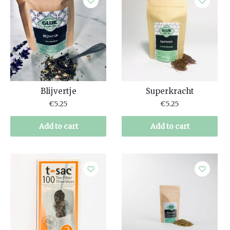
Blijvertje
Superkracht
€
5.25
€
5.25
Add to cart
Add to cart