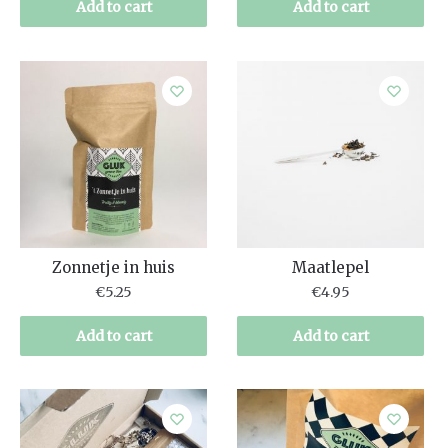
Add to cart
Add to cart
Zonnetje in huis
Maatlepel
€
5.25
€
4.95
Add to cart
Add to cart