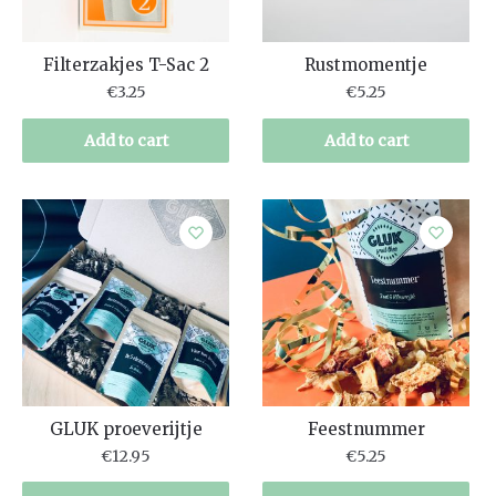
Filterzakjes T-Sac 2
Rustmomentje
€
3.25
€
5.25
Add to cart
Add to cart
GLUK proeverijtje
Feestnummer
€
12.95
€
5.25