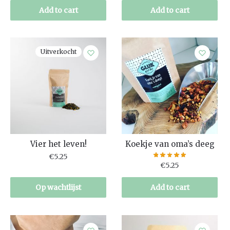
Add to cart
Add to cart
Uitverkocht
Vier het leven!
Koekje van oma’s deeg
€
5.25
€
5.25
Op wachtlijst
Add to cart