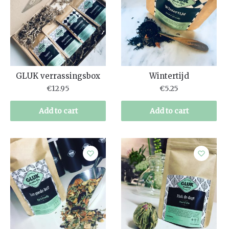
GLUK verrassingsbox
Wintertijd
€
12.95
€
5.25
Add to cart
Add to cart