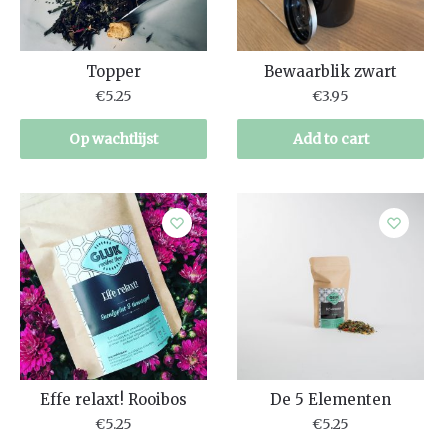
Topper
Bewaarblik zwart
€
5.25
€
3.95
Op wachtlijst
Add to cart
Effe relaxt! Rooibos
De 5 Elementen
€
5.25
€
5.25