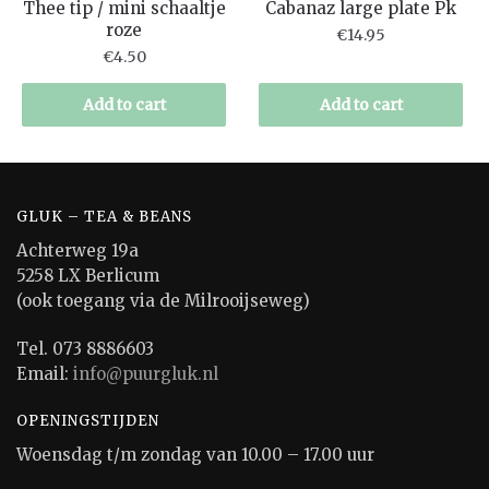
Thee tip / mini schaaltje
Cabanaz large plate Pk
roze
€
14.95
€
4.50
Add to cart
Add to cart
GLUK – TEA & BEANS
Achterweg 19a
5258 LX Berlicum
(ook toegang via de Milrooijseweg)
Tel. 073 8886603
Email:
info@puurgluk.nl
OPENINGSTIJDEN
Woensdag t/m zondag van 10.00 – 17.00 uur