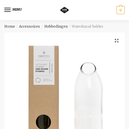
Skip
Skip
to
to
MENU
0
navigation
content
Home
Accessoires
Hebbedingen
Waterkaraf helder
/
/
/