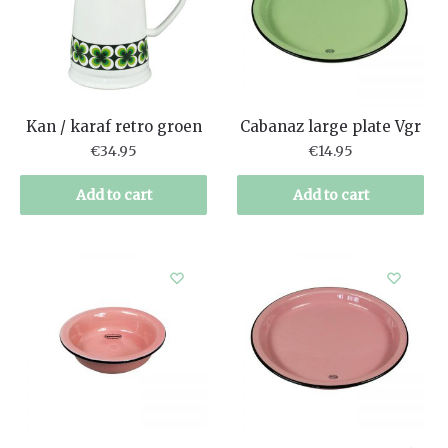
Kan / karaf retro groen
Cabanaz large plate Vgr
€
34.95
€
14.95
Add to cart
Add to cart