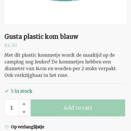
Gusta plastic kom blauw
€
4.50
Met dit plastic kommetje wordt de maaltijd op de
camping nog leuker! De kommetjes hebben een
diameter van 14cm en worden per 2 stuks verpakt.
Ook verkrijgbaar in het roze.
5 in stock
Gusta
Add to cart
plastic
kom
blauw
Op verlanglijstje
quantity