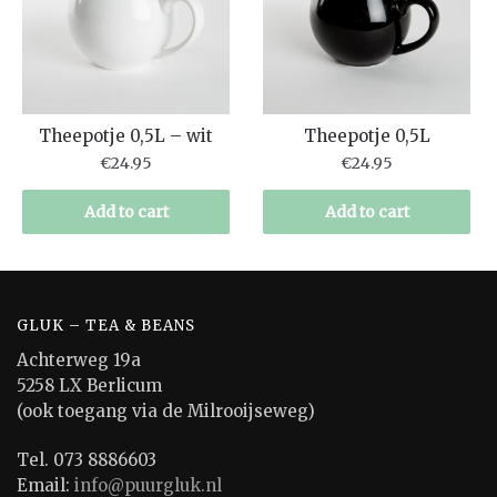
Theepotje 0,5L – wit
Theepotje 0,5L
€
24.95
€
24.95
Add to cart
Add to cart
GLUK – TEA & BEANS
Achterweg 19a
5258 LX Berlicum
(ook toegang via de Milrooijseweg)
Tel. 073 8886603
Email:
info@puurgluk.nl