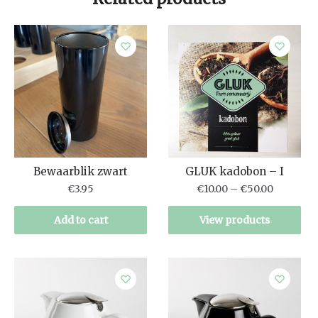
Bewaarblik zwart
GLUK kadobon – I
€
3.95
€
10.00
–
€
50.00
Add to cart
View products