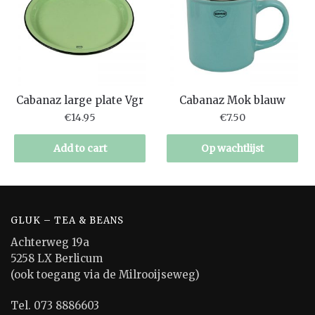
Cabanaz large plate Vgr
Cabanaz Mok blauw
€
14.95
€
7.50
Add to cart
Op wachtlijst
GLUK – TEA & BEANS
Achterweg 19a
5258 LX Berlicum
(ook toegang via de Milrooijseweg)
Tel. 073 8886603