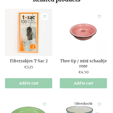
Filterzakjes T-Sac 2
Thee tip / mini schaaltje
roze
€
3.25
€
4.50
Add to cart
Add to cart
Uitverkocht