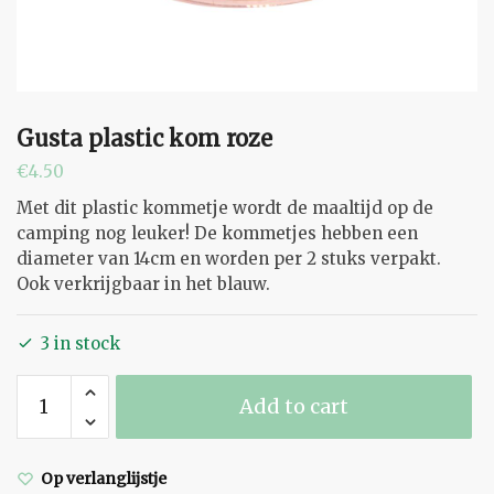
Gusta plastic kom roze
€
4.50
Met dit plastic kommetje wordt de maaltijd op de
camping nog leuker! De kommetjes hebben een
diameter van 14cm en worden per 2 stuks verpakt.
Ook verkrijgbaar in het blauw.
3 in stock
Gusta
Add to cart
plastic
kom
roze
Op verlanglijstje
quantity